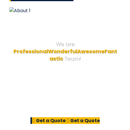
We are
Professional
Wonderful
Awesome
Fant
astic
Team!
Lebih dari 15 (lima belas) tahun semenjak CV.
Gavitha Rantama didirikan pada tahun 2007,
membuat kami lebih confiden dan berpengalaman
dalam memberikan pelayanan
kepada seluruh pelanggan diantaranya instansi
pemerintah, swasta, dan umum.
Get a Quote
Get a Quote